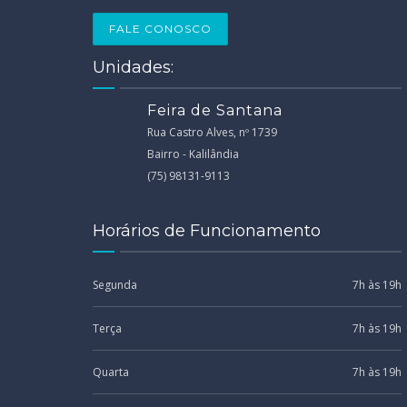
FALE CONOSCO
Unidades:
Feira de Santana
Rua Castro Alves, nº 1739
Bairro - Kalilândia
(75) 98131-9113
Horários de Funcionamento
Segunda
7h às 19h
Terça
7h às 19h
Quarta
7h às 19h