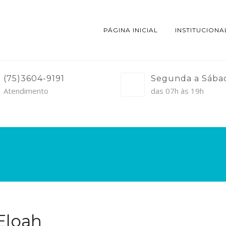
PÁGINA INICIAL
INSTITUCIONA
(75)3604-9191
Segunda a Sába
Atendimento
das 07h às 19h
Eloah