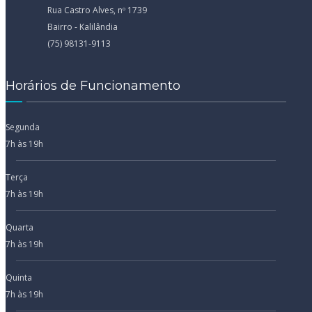
Rua Castro Alves, nº 1739
Bairro - Kalilândia
(75) 98131-9113
Horários de Funcionamento
Segunda
7h às 19h
Terça
7h às 19h
Quarta
7h às 19h
Quinta
7h às 19h